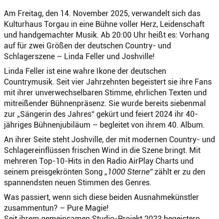
Am Freitag, den 14. November 2025, verwandelt sich das
Kulturhaus Torgau in eine Bühne voller Herz, Leidenschaft
und handgemachter Musik. Ab 20:00 Uhr heißt es: Vorhang
auf für zwei Größen der deutschen Country- und
Schlagerszene – Linda Feller und Joshville!
Linda Feller ist eine wahre Ikone der deutschen
Countrymusik. Seit vier Jahrzehnten begeistert sie ihre Fans
mit ihrer unverwechselbaren Stimme, ehrlichen Texten und
mitreißender Bühnenpräsenz. Sie wurde bereits siebenmal
zur „Sängerin des Jahres“ gekürt und feiert 2024 ihr 40-
jähriges Bühnenjubiläum – begleitet von ihrem 40. Album.
An ihrer Seite steht Joshville, der mit modernen Country- und
Schlagereinflüssen frischen Wind in die Szene bringt. Mit
mehreren Top-10-Hits in den Radio AirPlay Charts und
seinem preisgekrönten Song
„1000 Sterne“
zählt er zu den
spannendsten neuen Stimmen des Genres.
Was passiert, wenn sich diese beiden Ausnahmekünstler
zusammentun? – Pure Magie!
Seit ihrem gemeinsamen Studio-Projekt 2023 begeistern