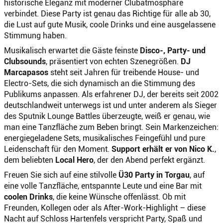
historische Eleganz mit moderner Clubatmosphäre
verbindet. Diese Party ist genau das Richtige für alle ab 30,
die Lust auf gute Musik, coole Drinks und eine ausgelassene
Stimmung haben.
Musikalisch erwartet die Gäste feinste
Disco-, Party- und
Clubsounds
, präsentiert von echten Szenegrößen.
DJ
Marcapasos
steht seit Jahren für treibende House- und
Electro-Sets, die sich dynamisch an die Stimmung des
Publikums anpassen. Als erfahrener DJ, der bereits seit 2002
deutschlandweit unterwegs ist und unter anderem als Sieger
des Sputnik Lounge Battles überzeugte, weiß er genau, wie
man eine Tanzfläche zum Beben bringt. Sein Markenzeichen:
energiegeladene Sets, musikalisches Feingefühl und pure
Leidenschaft für den Moment.
Support erhält er von Nico K.
,
dem beliebten
Local Hero
, der den Abend perfekt ergänzt.
Freuen Sie sich auf eine stilvolle
Ü30 Party in Torgau
, auf
eine volle Tanzfläche, entspannte Leute und eine Bar mit
coolen Drinks
, die keine Wünsche offenlässt. Ob mit
Freunden, Kollegen oder als After-Work-Highlight – diese
Nacht auf Schloss Hartenfels verspricht Party, Spaß und