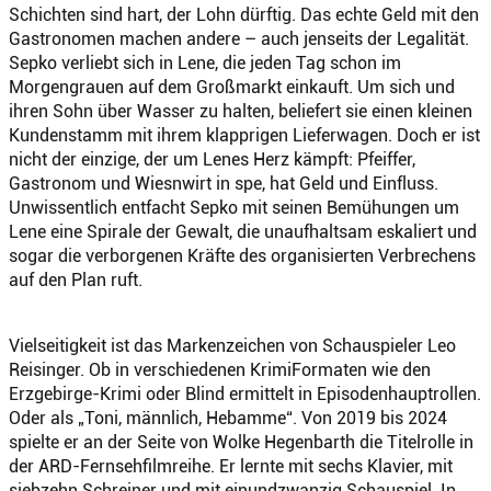
Schichten sind hart, der Lohn dürftig. Das echte Geld mit den
Gastronomen machen andere – auch jenseits der Legalität.
Sepko verliebt sich in Lene, die jeden Tag schon im
Morgengrauen auf dem Großmarkt einkauft. Um sich und
ihren Sohn über Wasser zu halten, beliefert sie einen kleinen
Kundenstamm mit ihrem klapprigen Lieferwagen. Doch er ist
nicht der einzige, der um Lenes Herz kämpft: Pfeiffer,
Gastronom und Wiesnwirt in spe, hat Geld und Einfluss.
Unwissentlich entfacht Sepko mit seinen Bemühungen um
Lene eine Spirale der Gewalt, die unaufhaltsam eskaliert und
sogar die verborgenen Kräfte des organisierten Verbrechens
auf den Plan ruft.
Vielseitigkeit ist das Markenzeichen von Schauspieler Leo
Reisinger. Ob in verschiedenen KrimiFormaten wie den
Erzgebirge-Krimi oder Blind ermittelt in Episodenhauptrollen.
Oder als „Toni, männlich, Hebamme“. Von 2019 bis 2024
spielte er an der Seite von Wolke Hegenbarth die Titelrolle in
der ARD-Fernsehfilmreihe. Er lernte mit sechs Klavier, mit
siebzehn Schreiner und mit einundzwanzig Schauspiel. In